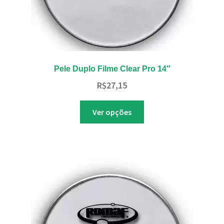
Pele Duplo Filme Clear Pro 14″
R$
27,15
Este
Ver opções
produto
tem
várias
variantes.
As
opções
podem
ser
escolhidas