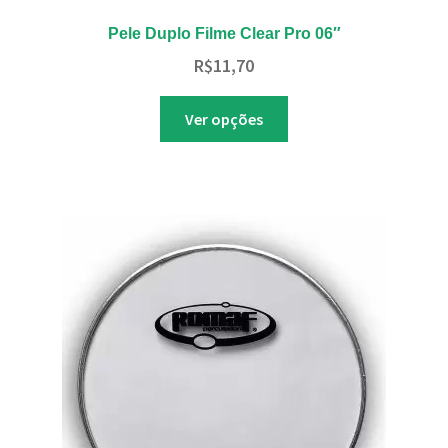
Pele Duplo Filme Clear Pro 06″
R$
11,70
Este
Ver opções
produto
tem
várias
variantes.
As
opções
podem
ser
escolhidas
na
página
do
produto