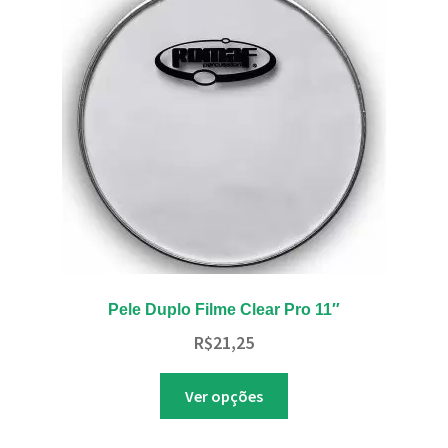
podem
ser
escolhidas
na
página
do
produto
Pele Duplo Filme Clear Pro 11″
R$
21,25
Este
Ver opções
produto
tem