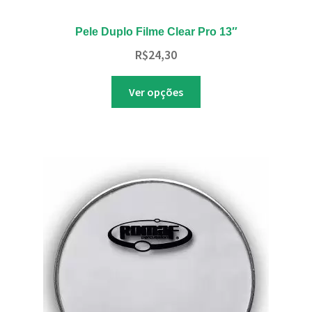
Pele Duplo Filme Clear Pro 13″
R$
24,30
Este
Ver opções
produto
tem
várias
variantes.
As
opções
podem
ser
escolhidas
na
página
do
produto