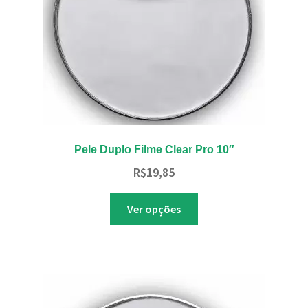
na
página
do
produto
Pele Duplo Filme Clear Pro 10″
R$
19,85
Este
Ver opções
produto
tem
várias
variantes.
As
opções