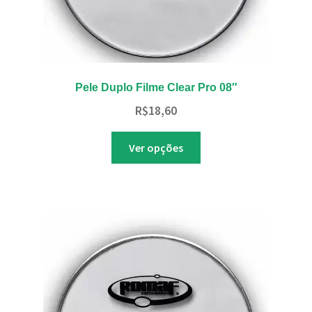
Pele Duplo Filme Clear Pro 08″
R$
18,60
Este
Ver opções
produto
tem
várias
variantes.
As
opções
podem
ser
escolhidas