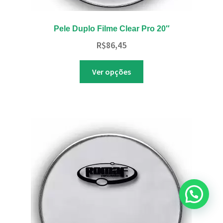
Pele Duplo Filme Clear Pro 20″
R$
86,45
Este
Ver opções
produto
tem
várias
variantes.
As
opções
podem
ser
escolhidas
na
página
do