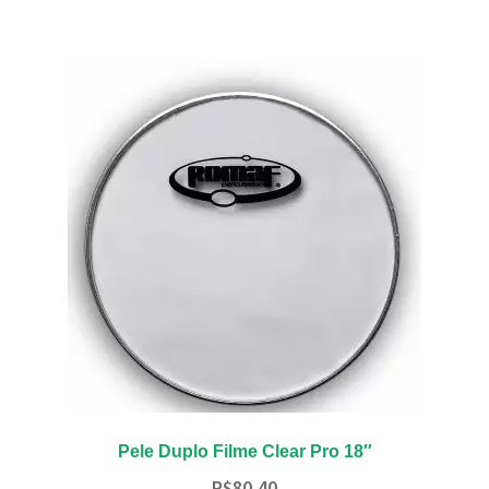
várias
variantes.
As
opções
podem
ser
escolhidas
na
página
do
produto
Pele Duplo Filme Clear Pro 18″
R$
80,40