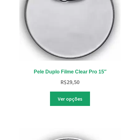
na
página
do
produto
Pele Duplo Filme Clear Pro 15″
R$
29,50
Este
Ver opções
produto
tem
várias
variantes.
As