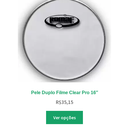
opções
podem
ser
escolhidas
na
página
do
produto
Pele Duplo Filme Clear Pro 16″
R$
35,15
Este
Ver opções
produto
tem