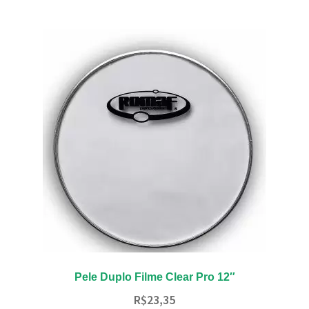
várias
variantes.
As
opções
podem
ser
escolhidas
na
página
do
produto
Pele Duplo Filme Clear Pro 12″
R$
23,35