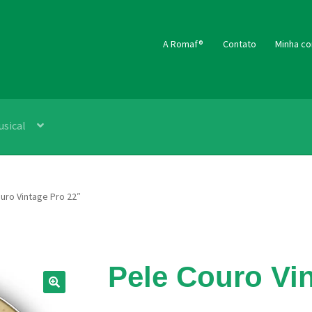
A Romaf®
Contato
Minha co
usical
uro Vintage Pro 22″
Pele Couro Vi