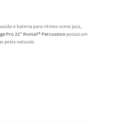
ssão e bateria para ritmos como jazz,
age Pro 22″ Romaf® Percussion
possui um
s peles naturais.