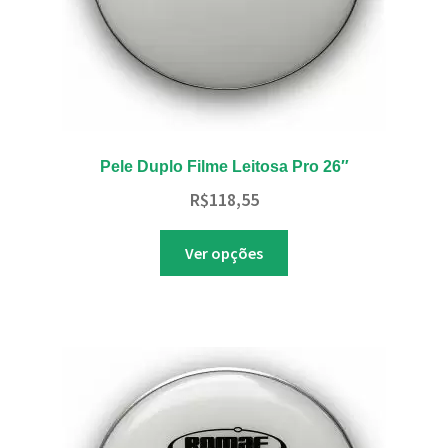
do
produto
Pele Duplo Filme Leitosa Pro 26″
R$
118,55
Este
Ver opções
produto
tem
várias
variantes.
As
opções
podem
ser