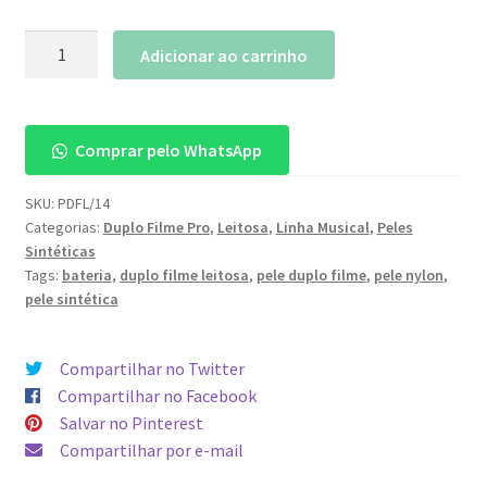
Pele
Adicionar ao carrinho
Duplo
Filme
Leitosa
Comprar pelo WhatsApp
Pro
14"
SKU:
PDFL/14
quantidade
Categorias:
Duplo Filme Pro
,
Leitosa
,
Linha Musical
,
Peles
Sintéticas
Tags:
bateria
,
duplo filme leitosa
,
pele duplo filme
,
pele nylon
,
pele sintética
Compartilhar no Twitter
Compartilhar no Facebook
Salvar no Pinterest
Compartilhar por e-mail