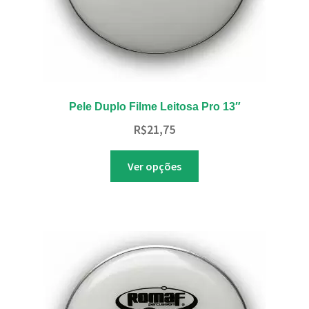
produto
Pele Duplo Filme Leitosa Pro 13″
R$
21,75
Este
Ver opções
produto
tem
várias
variantes.
As
opções
podem
ser