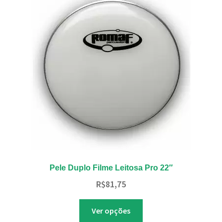
opções
podem
ser
escolhidas
na
página
do
produto
Pele Duplo Filme Leitosa Pro 22″
R$
81,75
Este
Ver opções
produto