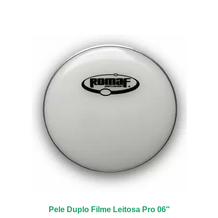
tem
várias
variantes.
As
opções
podem
ser
escolhidas
na
página
do
produto
Pele Duplo Filme Leitosa Pro 06″