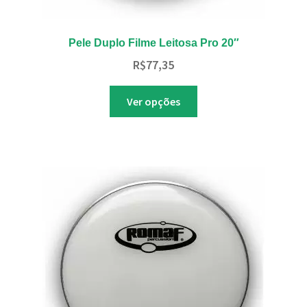
Pele Duplo Filme Leitosa Pro 20″
R$
77,35
Este
Ver opções
produto
tem
várias
variantes.
As
opções
podem
ser
escolhidas
na
página
do