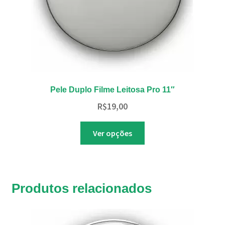
do
produto
Pele Duplo Filme Leitosa Pro 11″
R$
19,00
Este
Ver opções
produto
tem
várias
variantes.
Produtos relacionados
As
opções
podem