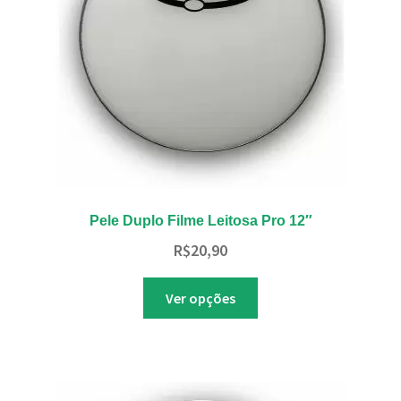
escolhidas
na
página
do
produto
Pele Duplo Filme Leitosa Pro 12″
R$
20,90
Este
Ver opções
produto
tem
várias
variantes.
As