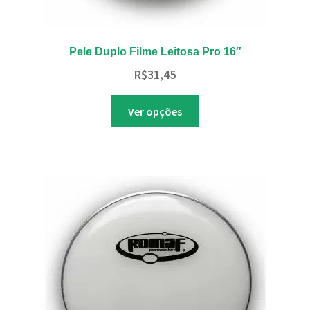
Pele Duplo Filme Leitosa Pro 16″
R$
31,45
Este
Ver opções
produto
tem
várias
variantes.
As
opções
podem
ser
escolhidas
na
página