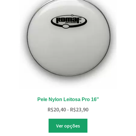
ser
escolhidas
na
página
do
produto
Pele Nylon Leitosa Pro 16″
Faixa
R$
20,40
R$
23,90
–
de
Este
preço:
Ver opções
produto
R$20,40