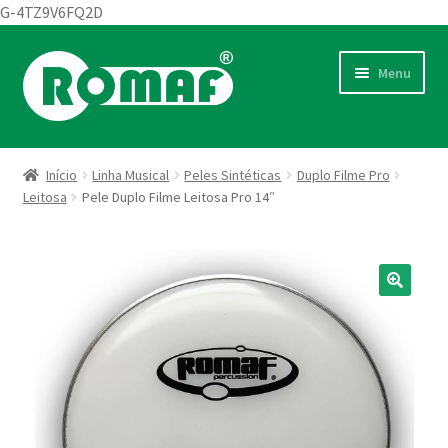
G-4TZ9V6FQ2D
Pular
Pular
Menu
ndir
para
para
u
navegação
o
endente
ndir
conteúdo
u
Início
Linha Musical
Peles Sintéticas
Duplo Filme Pro
endente
ndir
Leitosa
Pele Duplo Filme Leitosa Pro 14″
u
endente