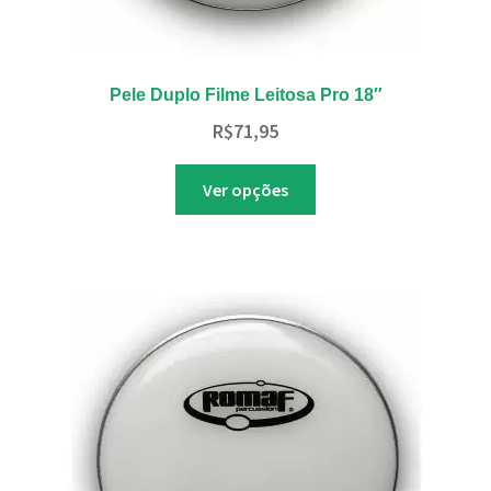
Pele Duplo Filme Leitosa Pro 18″
R$
71,95
Este
Ver opções
produto
tem
várias
variantes.
As
opções
podem
ser
escolhidas
na
página