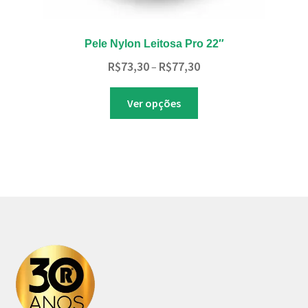
Pele Nylon Leitosa Pro 22″
Faixa
R$
73,30
R$
77,30
–
de
Este
preço:
Ver opções
produto
R$73,30
tem
através
várias
R$77,30
variantes.
As
opções
podem
ser
escolhidas
na
página
do