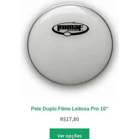
As
opções
podem
ser
escolhidas
na
página
do
produto
Pele Duplo Filme Leitosa Pro 10″
R$
17,80
Este
Ver opções