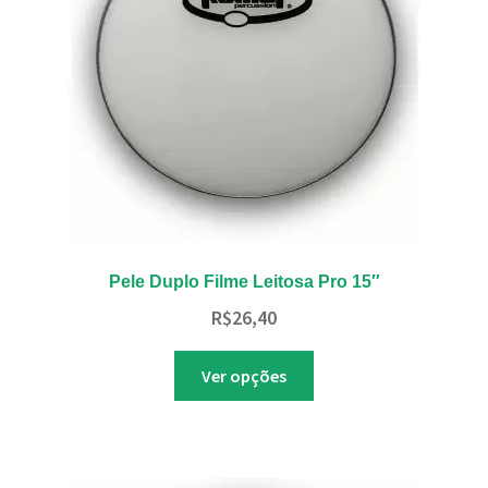
escolhidas
na
página
do
produto
Pele Duplo Filme Leitosa Pro 15″
R$
26,40
Este
Ver opções
produto
tem
várias
variantes.