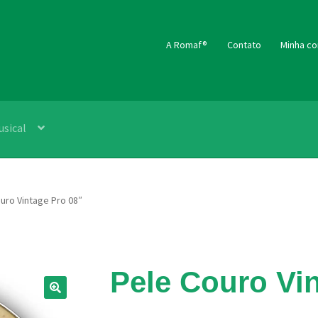
A Romaf®
Contato
Minha co
usical
uro Vintage Pro 08″
Pele Couro Vi