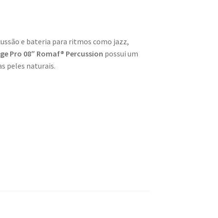
ssão e bateria para ritmos como jazz,
age Pro 08″ Romaf® Percussion
possui um
s peles naturais.