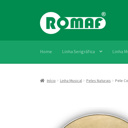
G-4TZ9V6FQ2D
Pular
Pular
para
para
navegação
o
conteúdo
Home
Linha Serigráfica
Linha M
Início
Linha Musical
Peles Naturais
Pele Co