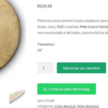
R$
24,50
Pele em couro animal muito usada em percu
blues, soul, R&B e samba.
Pele Couro Vint
som encorpado e definido, característico da
Tamanho
:
08″
Pele
Adicionar ao carrinho
Couro
Vintage
Pro
Comprar pelo WhatsApp
08"
quantidade
SKU:
PCV/08
Categorias:
Linha Musical
,
Peles Naturais