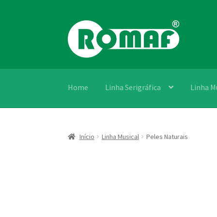
G-4TZ9V6FQ2D
Pular
Pular
para
para
navegação
o
conteúdo
Home
Linha Serigráfica
Linha M
Início
Linha Musical
Peles Naturais