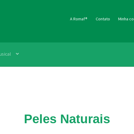
A Romaf®
Contato
Minha co
usical
Peles Naturais