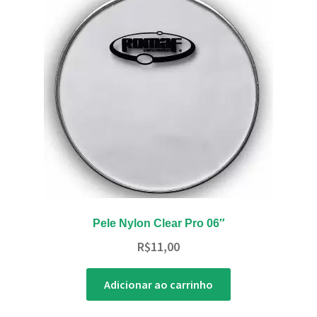
ndir
u
endente
ndir
Pele Nylon Clear Pro 06″
u
R$
11,00
endente
Adicionar ao carrinho