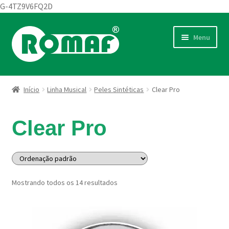
G-4TZ9V6FQ2D
Pular
Pular
Menu
ndir
para
para
u
navegação
o
endente
conteúdo
Início
Linha Musical
Peles Sintéticas
Clear Pro
ndir
u
Clear Pro
endente
Mostrando todos os 14 resultados
ndir
u
endente