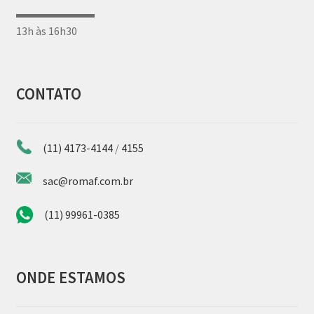
▬▬▬▬▬▬▬
13h às 16h30
CONTATO
(11) 4173-4144
/
4155
sac@romaf.com.br
(11) 99961-0385
ONDE ESTAMOS