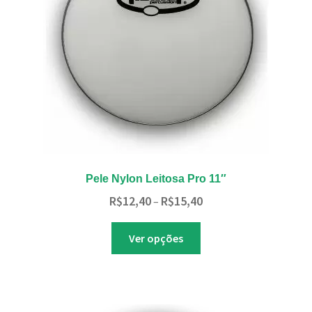
Pele Nylon Leitosa Pro 11″
Faixa
R$
12,40
R$
15,40
–
de
Este
preço:
Ver opções
produto
R$12,40
tem
através
várias
R$15,40
variantes.