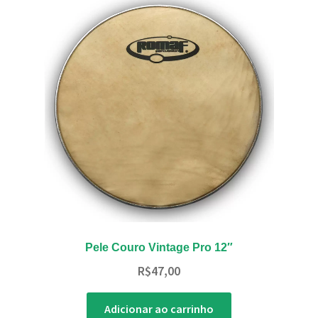
As
opções
podem
ser
escolhidas
na
página
do
produto
Pele Couro Vintage Pro 12″
R$
47,00
Adicionar ao carrinho