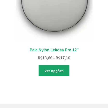
página
do
produto
Pele Nylon Leitosa Pro 12″
Faixa
R$
13,60
R$
17,10
–
de
Este
preço:
Ver opções
produto
R$13,60
tem
através
várias
R$17,10
variantes.
As
opções