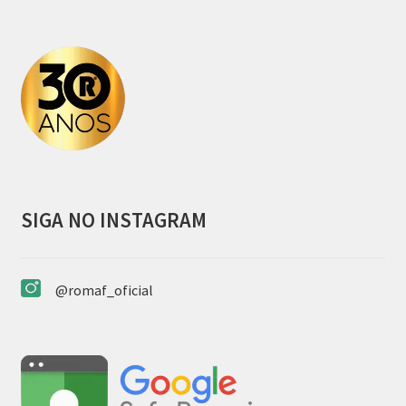
podem
ser
escolhidas
na
página
do
produto
SIGA NO INSTAGRAM
@romaf_oficial