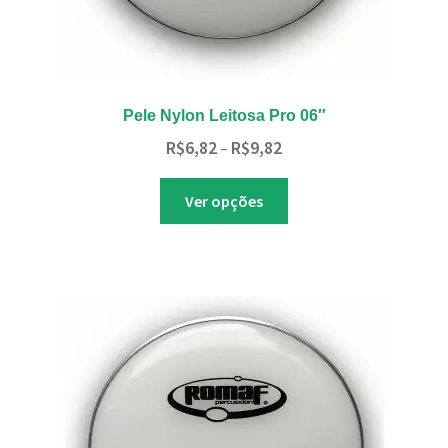
Pele Nylon Leitosa Pro 06″
Faixa
R$
6,82
R$
9,82
–
de
Este
preço:
Ver opções
produto
R$6,82
tem
através
várias
R$9,82
variantes.
As
opções
podem
ser
escolhidas
na