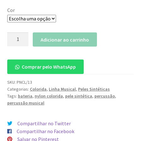
Cor
Pele
Adicionar ao carrinho
Nylon
Colorida
Pro
Comprar pelo WhatsApp
13"
quantidade
SKU:
PNCL/13
Categorias:
Colorida
,
Linha Musical
,
Peles Sintéticas
Tags:
bateria
,
nylon colorida
,
pele sintética
,
percussão
,
percussão musical
Compartilhar no Twitter
Compartilhar no Facebook
Salvar no Pinterest