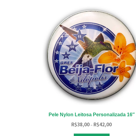
variantes.
As
opções
podem
ser
escolhidas
na
página
do
produto
Pele Nylon Leitosa Personalizada 16″
Faixa
R$
38,00
R$
42,00
–
de