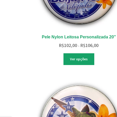
Pele Nylon Leitosa Personalizada 20″
Faixa
R$
102,00
R$
106,00
–
de
preço:
Este
Ver opções
R$102,00
produto
através
tem
R$106,00
várias
variantes.
As
opções
podem
ser
escolhidas
na