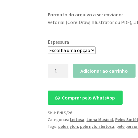
Formato do arquivo a ser enviado:
Vetorial (CorelDraw, Illustrator ou PDF), .
Espessura
Pele
Adicionar ao carrinho
Nylon
Leitosa
Personalizada
Comprar pelo WhatsApp
26″
quantidade
SKU:
PNLS/26
Categorias:
Leitosa
,
Linha Musical
,
Peles Sinté
Tags:
pele nylon
,
pele nylon leitosa
,
pele perso