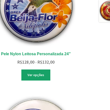
página
do
produto
Pele Nylon Leitosa Personalizada 24″
Faixa
R$
128,00
R$
132,00
–
de
preço:
Este
Ver opções
R$128,00
produto
através
tem
R$132,00
várias
variantes.
As
opções
podem