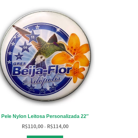
variantes.
As
opções
podem
ser
escolhidas
na
página
do
produto
Pele Nylon Leitosa Personalizada 22″
Faixa
R$
110,00
R$
114,00
–
de