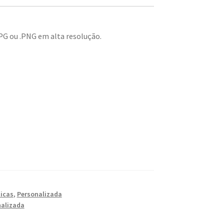
JPG ou .PNG em alta resolução.
ticas
,
Personalizada
nalizada