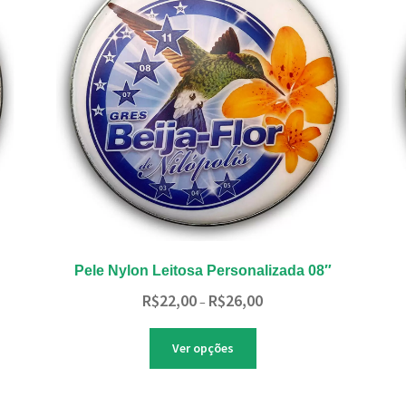
ser
escolhidas
na
página
do
produto
Pele Nylon Leitosa Personalizada 08″
Faixa
R$
22,00
R$
26,00
–
de
preço:
Este
Ver opções
R$22,00
produto
através
tem
R$26,00
várias