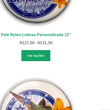
Pele Nylon Leitosa Personalizada 12″
Faixa
R$
27,00
R$
31,00
–
de
preço:
Este
Ver opções
R$27,00
produto
através
tem
R$31,00
várias
variantes.
As
opções
podem
ser
escolhidas
na