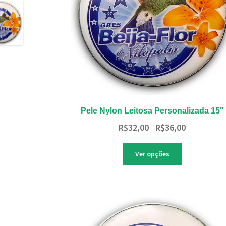
página
do
produto
Pele Nylon Leitosa Personalizada 15″
Faixa
R$
32,00
R$
36,00
–
de
preço:
Este
Ver opções
R$32,00
produto
através
tem
R$36,00
várias
variantes.
As
opções
podem