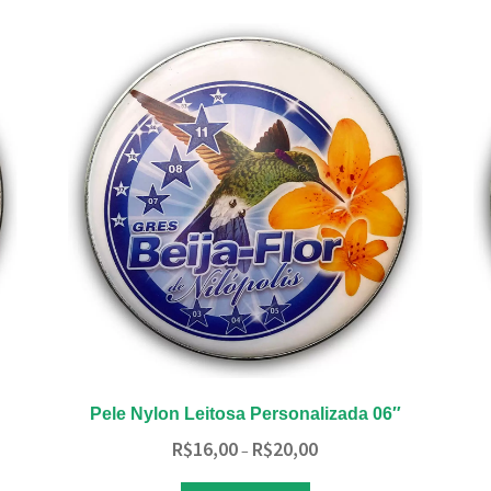
variantes.
As
opções
podem
ser
escolhidas
na
página
do
produto
Pele Nylon Leitosa Personalizada 06″
Faixa
R$
16,00
R$
20,00
–
de