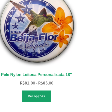
ser
escolhidas
na
página
do
produto
Pele Nylon Leitosa Personalizada 18″
Faixa
R$
81,00
R$
85,00
–
de
preço:
Este
Ver opções
R$81,00
produto
através
tem
R$85,00
várias