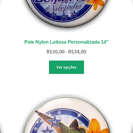
Pele Nylon Leitosa Personalizada 14″
Faixa
R$
30,00
R$
34,00
–
de
preço:
Este
Ver opções
R$30,00
produto
através
tem
R$34,00
várias
variantes.
As
opções
podem
ser
escolhidas
na