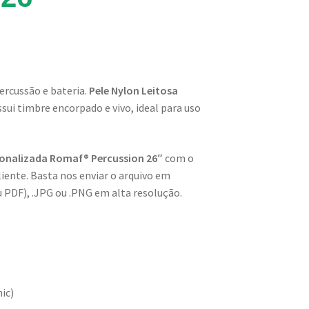
ercussão e bateria.
Pele Nylon Leitosa
sui timbre encorpado e vivo, ideal para uso
sonalizada Romaf® Percussion 26″
com o
liente. Basta nos enviar o arquivo em
u PDF), .JPG ou .PNG em alta resolução.
mic)