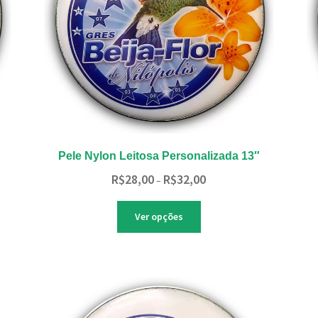
página
do
produto
Pele Nylon Leitosa Personalizada 13″
Faixa
R$
28,00
R$
32,00
–
de
preço:
Este
Ver opções
R$28,00
produto
através
tem
R$32,00
várias
variantes.
As
opções
podem