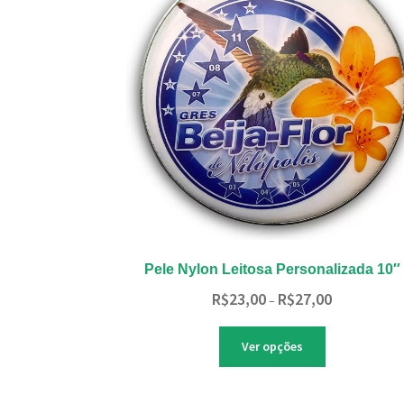
ser
escolhidas
na
página
do
produto
Pele Nylon Leitosa Personalizada 10″
Faixa
R$
23,00
R$
27,00
–
de
preço:
Este
Ver opções
R$23,00
produto
através
tem
R$27,00
várias