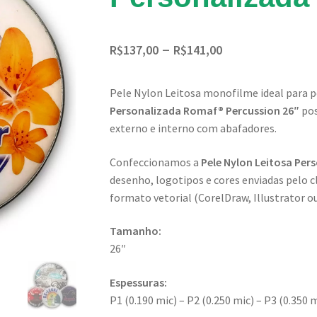
Faixa
–
R$
137,00
R$
141,00
de
Pele Nylon Leitosa monofilme ideal para p
preço:
Personalizada Romaf® Percussion 26″
pos
R$137,00
externo e interno com abafadores.
através
Confeccionamos a
Pele Nylon Leitosa Per
R$141,00
desenho, logotipos e cores enviadas pelo c
formato vetorial (CorelDraw, Illustrator o
Tamanho:
26″
Espessuras:
P1 (0.190 mic) – P2 (0.250 mic) – P3 (0.350 