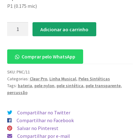
P1 (0.175 mic)
Pele
Adicionar ao carrinho
Nylon
Clear
Pro
Comprar pelo WhatsApp
11"
quantidade
SKU:
PNC/11
Categorias:
Clear Pro
,
Linha Musical
,
Peles Sintéticas
Tags:
bateria
,
pele nylon
,
pele sintética
,
pele transparente
,
percussão
Compartilhar no Twitter
Compartilhar no Facebook
Salvar no Pinterest
Compartilhar por e-mail