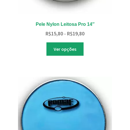
Pele Nylon Leitosa Pro 14″
Faixa
R$
15,80
R$
19,80
–
de
Este
preço:
Ver opções
produto
R$15,80
tem
através
várias
R$19,80
variantes.
As
opções
podem
ser
escolhidas
na
página