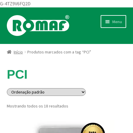
G-4TZ9V6FQ2D
Pular
Pular
Menu
ndir
para
para
u
navegação
o
endente
ndir
conteúdo
u
Início
Produtos marcados com a tag “PCI”
endente
ndir
u
PCI
endente
Mostrando todos os 18 resultados